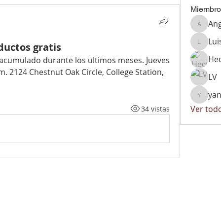
Miembro
Ang
Angelic
Lui
uctos gratis
Luis
He
 acumulado durante los ultimos meses. Jueves 
. 2124 Chestnut Oak Circle, College Station, 
LV
ya
yaniher
Ver tod
34 vistas