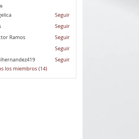
s
elica
Seguir
a
s
Seguir
ctor Ramos
Seguir
Seguir
nihernandez419
Seguir
nandez419
os los miembros (14)