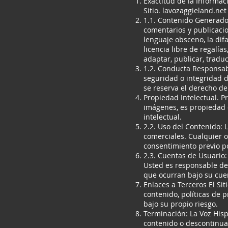
Exactitud de la Informac
Sitio. lavozaggieland.ne
1.1. Contenido Generado 
comentarios y publicacio
lenguaje obsceno, la dif
licencia libre de regalía
adaptar, publicar, traduc
1.2. Conducta Responsab
seguridad o integridad de
se reserva el derecho de
Propiedad Intelectual. Pr
imágenes, es propiedad 
intelectual.
2.2. Uso del Contenido: 
comerciales. Cualquier ot
consentimiento previo po
2.3. Cuentas de Usuario:
Usted es responsable de 
que ocurran bajo su cue
Enlaces a Terceros El Si
contenido, políticas de p
bajo su propio riesgo.
Terminación: La Voz His
contenido o descontinuar 