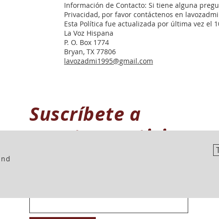
Información de Contacto: Si tiene alguna pregu
Privacidad, por favor contáctenos en
lavozadm
Esta Política fue actualizada por última vez el 
La Voz Hispana
P. O. Box 1774
Bryan, TX 77806
lavozadmi1995@gmail.com
Suscríbete a
nuestras noticias
¡No te las pierdas!
and
Escribe tu email aquí