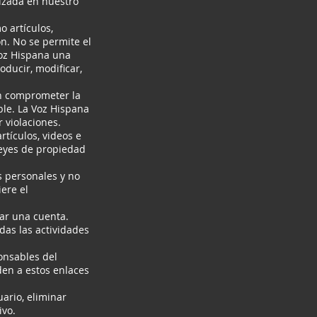
lizada en nuestro
 artículos,
ón. No se permite el
Voz Hispana una
oducir, modificar,
an comprometer la
able. La Voz Hispana
 violaciones.
rtículos, videos e
leyes de propiedad
s personales y no
iere el
ear una cuenta.
das las actividades
onsables del
eden a estos enlaces
ario, eliminar
ivo.