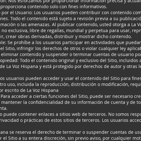
ión: Nos esforzamos por proporcionar información precisa y actua
t proporciona contenido solo con fines informativos.
por el Usuario: Los usuarios pueden contribuir con contenido como
nes. Todo el contenido está sujeto a revisión previa a su publicaci
amación o las amenazas. Al publicar contenido, usted otorga a La 
s, no exclusiva, libre de regalías, mundial y perpetua para usar, repr
ir, crear obras derivadas, distribuir y mostrar dicho contenido.
le: Se prohíbe a los usuarios participar en actividades que pued
l Sitio, infringir los derechos de otros o violar cualquier ley aplic
 eliminar contenido y suspender o terminar cuentas de usuario por
opiedad: Todo el contenido original y exclusivo del Sitio, incluidos a
de La Voz Hispana y está protegido por derechos de autor y otras 
Los usuarios pueden acceder y usar el contenido del Sitio para fine
ro uso, incluida la reproducción, distribución o modificación, requ
r escrito de La Voz Hispana
 Para acceder a ciertas funciones del Sitio, puede ser necesario cr
mantener la confidencialidad de su información de cuenta y de to
nta.
tio puede contener enlaces a sitios web de terceros. No somos resp
rivacidad o prácticas de estos sitios de terceros. Los usuarios acc
pana se reserva el derecho de terminar o suspender cuentas de usu
el Sitio a su entera discreción, sin previo aviso, por cualquier mot