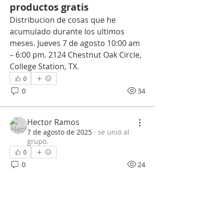
productos gratis
Distribucion de cosas que he 
acumulado durante los ultimos 
meses. Jueves 7 de agosto 10:00 am 
– 6:00 pm. 2124 Chestnut Oak Circle, 
College Station, TX. 
0
0
34
Hector Ramos
7 de agosto de 2025
·
se unió al
grupo.
0
0
24
Alex The Leon
27 de julio de 2025
Adultos Latinos de 55 Anos