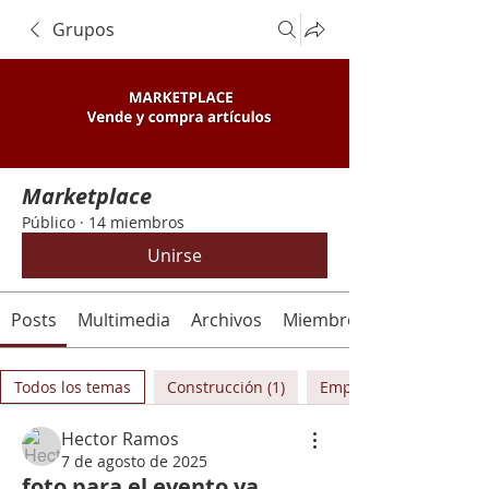
Grupos
Marketplace
Público
·
14 miembros
Unirse
Posts
Multimedia
Archivos
Miembros
Todos los temas
Construcción (1)
Emprendedores (0)
Hector Ramos
7 de agosto de 2025
foto para el evento ya