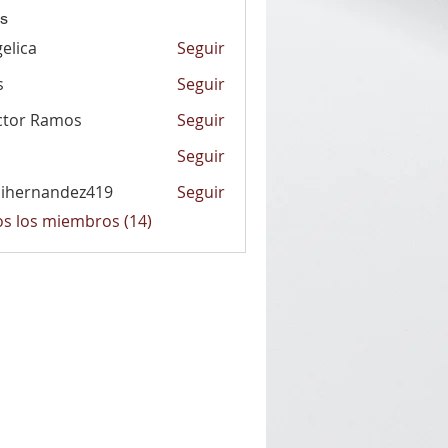
s
elica
Seguir
a
s
Seguir
ctor Ramos
Seguir
Seguir
nihernandez419
Seguir
nandez419
os los miembros (14)