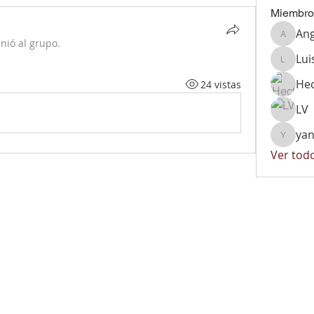
Miembro
Ang
Angelic
nió al grupo.
Lui
Luis
He
24 vistas
LV
ya
yaniher
Ver tod