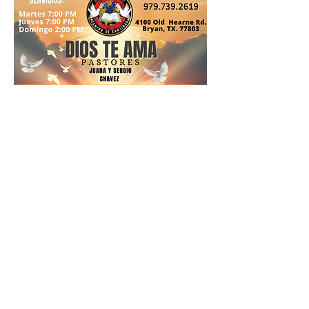
0
0
32
Write a comment...
Acerca de
En la voz de...
Miembros