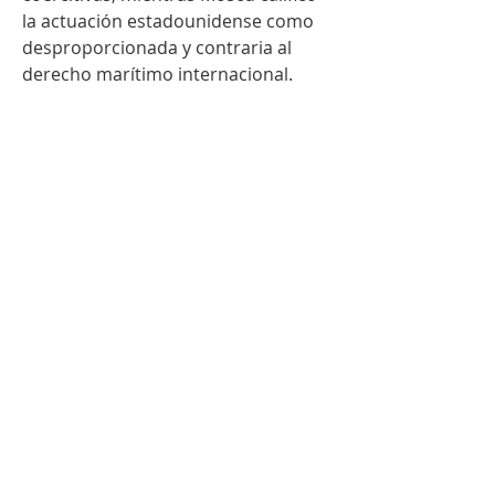
la actuación estadounidense como 
desproporcionada y contraria al 
derecho marítimo internacional.
0
0
19
Plaats een opmerking...