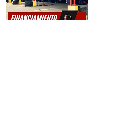
0
0
18
Write a comment...
Acerca de