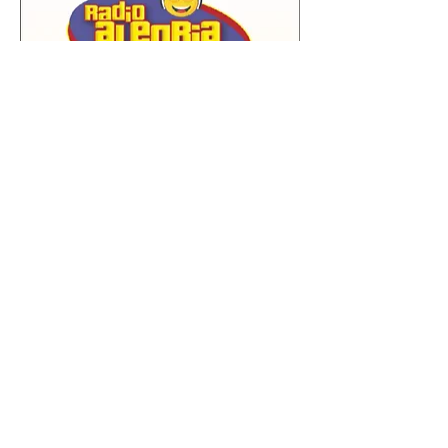
0
0
18
Write a comment...
Acerca de
En la voz de...