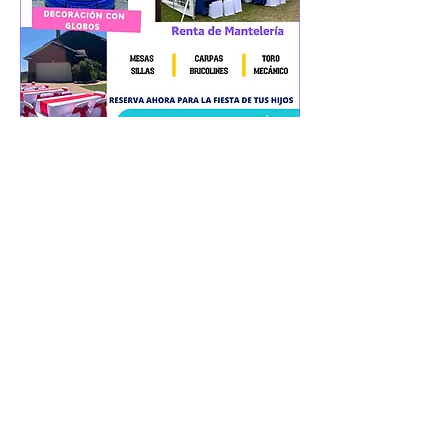
0
0
23
撰寫留言......
Acerca de
En la voz de...
Miembros
antonio.hernandezap
Seguir