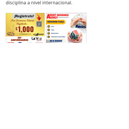
disciplina a nivel internacional.
0
0
14
Write a comment...
Acerca de
En la voz de...