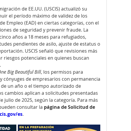
El Servicio de Ciudadanía e Inmigración de EE.UU. (USCIS) actualizó su 
nuir el período máximo de validez de los 
 Empleo (EAD) en ciertas categorías, con el 
ciones de seguridad y prevenir fraude. La 
cinco años a 18 meses para refugiados, 
tudes pendientes de asilo, ajuste de estatus o 
portación. USCIS señaló que revisiones más 
r riesgos potenciales en quienes buscan 
.
One Big Beautiful Bill
, los permisos para 
e” y cónyuges de empresarios con permanencia 
e un año o el tiempo autorizado de 
os cambios aplican a solicitudes presentadas 
e julio de 2025, según la categoría. Para más 
pueden consultar la 
página de Solicitud de 
cis.gov/es
.