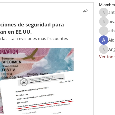
Miembro
ant
antonio
bea
aciones de seguridad para
beatriz
et
jan en EE.UU.
ethan1
facilitar revisiones más frecuentes
Aid
Ang
Angelic
Ver tod