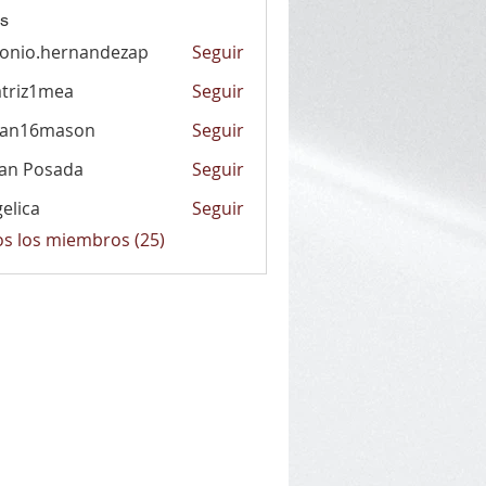
s
onio.hernandezap
Seguir
.hernandezap
triz1mea
Seguir
1mea
han16mason
Seguir
6mason
an Posada
Seguir
elica
Seguir
a
os los miembros (25)