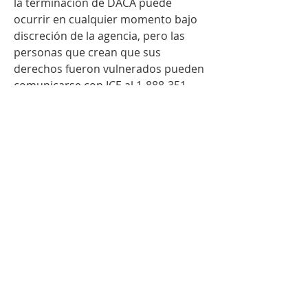
la terminación de DACA puede 
ocurrir en cualquier momento bajo 
discreción de la agencia, pero las 
personas que crean que sus 
derechos fueron vulnerados pueden 
comunicarse con ICE al 1-888-351-
4024 o al correo 
ERO.INFO@ice.dhs.gov
.
0
0
18
Write a comment...