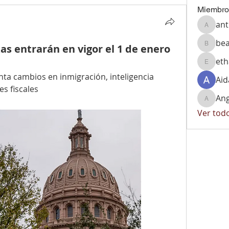
Miembro
ant
antonio
bea
xas entrarán en vigor el 1 de enero
beatriz
et
ethan1
ta cambios en inmigración, inteligencia 
Aid
es fiscales
Ang
Angelic
Ver tod