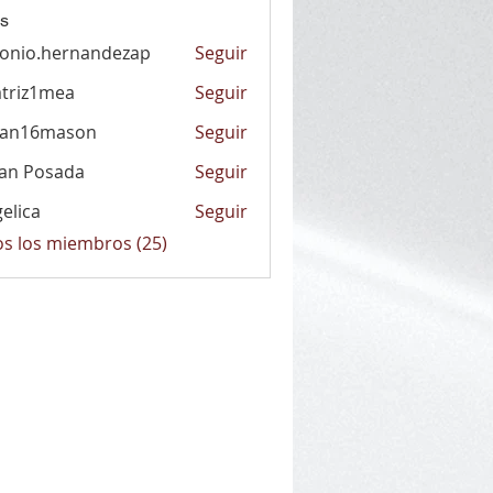
s
onio.hernandezap
Seguir
.hernandezap
triz1mea
Seguir
1mea
han16mason
Seguir
6mason
an Posada
Seguir
elica
Seguir
a
os los miembros (25)