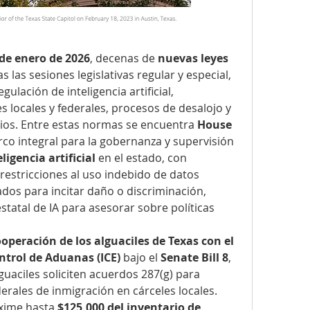
 de enero de 2026
, decenas de 
nuevas leyes 
s las sesiones legislativas regular y especial, 
lación de inteligencia artificial, 
 locales y federales, procesos de desalojo y 
cios. Entre estas normas se encuentra 
House 
co integral para la gobernanza y supervisión 
eligencia artificial
 en el estado, con 
restricciones al uso indebido de datos 
dos para incitar daño o discriminación, 
tatal de IA para asesorar sobre políticas 
operación de los alguaciles de Texas con el 
ntrol de Aduanas (ICE)
 bajo el 
Senate Bill 8
, 
uaciles soliciten acuerdos 287(g) para 
rales de inmigración en cárceles locales. 
xime hasta 
$125,000 del inventario de 