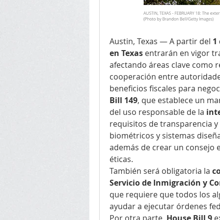
Austin, Texas — A partir del 
1
en Texas
 entrarán en vigor tra
afectando áreas clave como regu
cooperación entre autoridades
beneficios fiscales para nego
Bill 149
, que establece un mar
del uso responsable de la 
int
requisitos de transparencia y 
biométricos y sistemas diseña
además de crear un consejo es
éticas.
También será obligatoria la 
co
Servicio de Inmigración y Co
que requiere que todos los alg
ayudar a ejecutar órdenes fede
Por otra parte, 
House Bill 9
 e