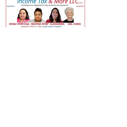
0
0
18
Escribir un comentario...