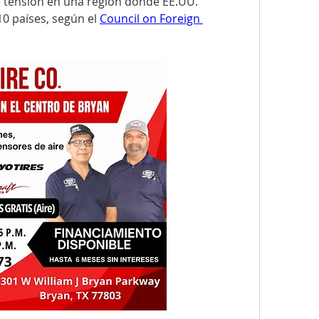
tensión en una región donde EE.UU. 
0 países, según el 
Council on Foreign 