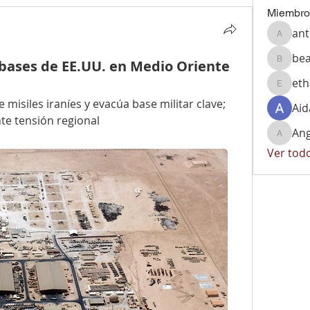
Miembro
ant
antonio
bea
 bases de EE.UU. en Medio Oriente
beatriz
et
ethan1
misiles iraníes y evacúa base militar clave; 
Aid
nte tensión regional
Ang
Angelic
Ver tod