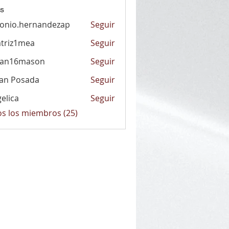
s
onio.hernandezap
Seguir
.hernandezap
triz1mea
Seguir
1mea
han16mason
Seguir
6mason
an Posada
Seguir
elica
Seguir
a
os los miembros (25)