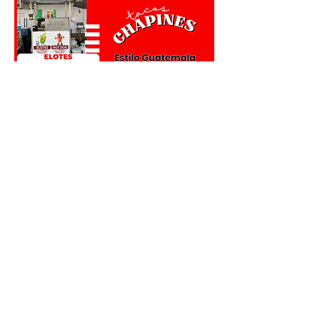
0
0
22
Write a comment...