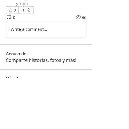
grupo.
0
0
46
Write a comment...
Acerca de
Comparte historias, fotos y más!
Miembros
Hugo perez
Seguir
manish choudhary
Seguir
Ben Conner
Seguir
magalytrejo86
Seguir
magalytrejo86
lore 02
Seguir