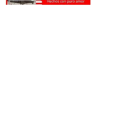
0
0
28
Escribir un comentario...
Acerca de
Comparte historias, fotos y más!