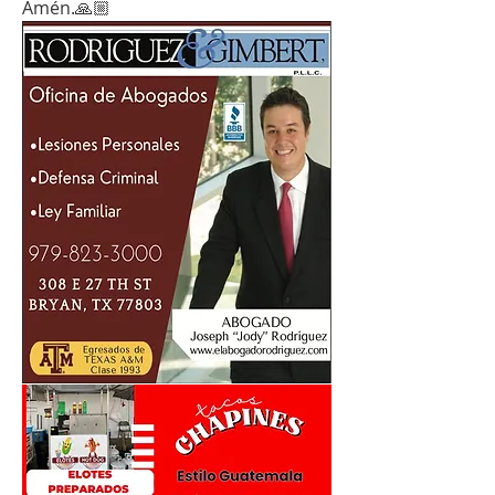
Amén.🙏🏼