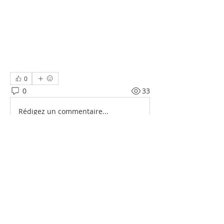
0
0
33
Rédigez un commentaire...
Acerca de
Comparte historias, fotos y más!
Miembros
Hugo perez
Seguir