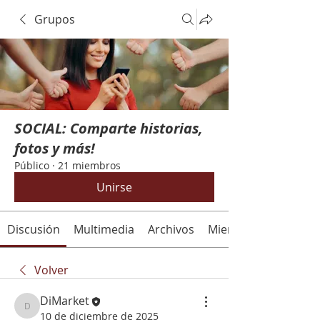
Grupos
SOCIAL: Comparte historias,
fotos y más!
Público
·
21 miembros
Unirse
Discusión
Multimedia
Archivos
Miembros
Volver
DiMarket
DiMarket
10 de diciembre de 2025