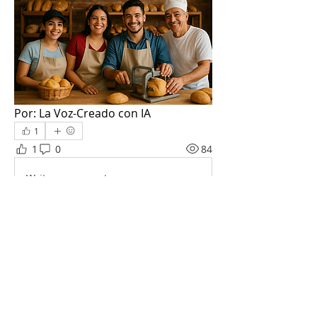
Por: La Voz-Creado con IA
1
1
0
84
Write a comment...
Acerca de
Comparte historias, fotos y más!
Miembros