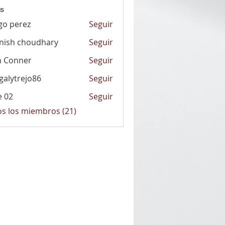
s
go perez
Seguir
nish choudhary
Seguir
n Conner
Seguir
alytrejo86
Seguir
rejo86
e 02
Seguir
os los miembros (21)