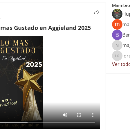
Miembro
Hu
5
ma
 mas Gustado en Aggieland 2025
Be
mag
magalyt
lor
lore 02
Ver tod