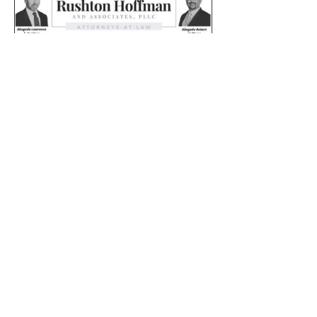
0
0
38
Write a comment...
Acerca de
Comparte historias, fotos y más!