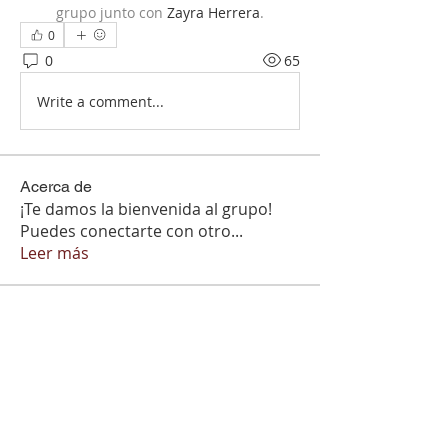
grupo junto con
Zayra Herrera
.
0
0
65
Write a comment...
Acerca de
¡Te damos la bienvenida al grupo!
Puedes conectarte con otro
...
Leer más
Miembros
marcant81404
Seguir
marcant81404
Seeta Sathe
Seguir
DiMarket
Seguir
DiMarket