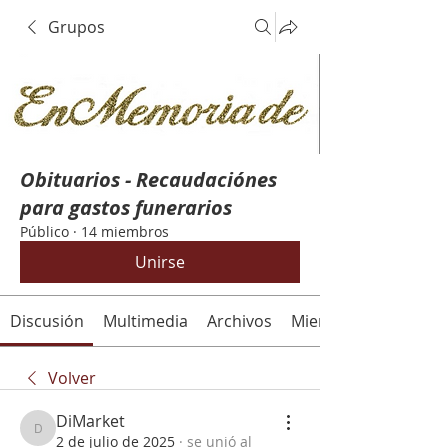
Grupos
Obituarios - Recaudaciónes
para gastos funerarios
Público
·
14 miembros
Unirse
Discusión
Multimedia
Archivos
Miembros
Volver
DiMarket
DiMarket
2 de julio de 2025
·
se unió al