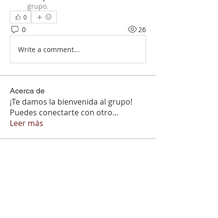
grupo.
0
0
26
Write a comment...
Acerca de
¡Te damos la bienvenida al grupo!
Puedes conectarte con otro
...
Leer más
Miembros
marcant81404
Seguir
marcant81404
Seeta Sathe
Seguir
DiMarket
Seguir
DiMarket