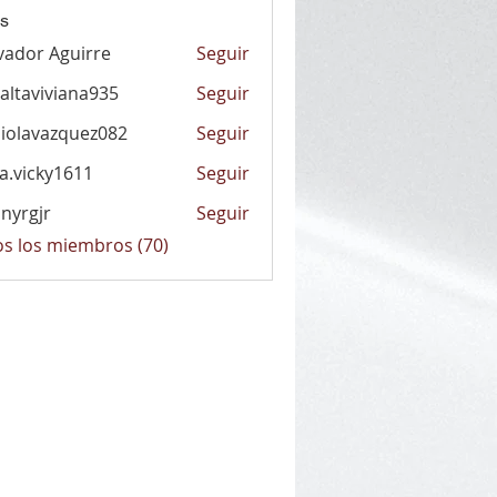
s
vador Aguirre
Seguir
altaviviana935
Seguir
viviana935
iolavazquez082
Seguir
vazquez082
la.vicky1611
Seguir
cky1611
nyrgjr
Seguir
jr
os los miembros (70)