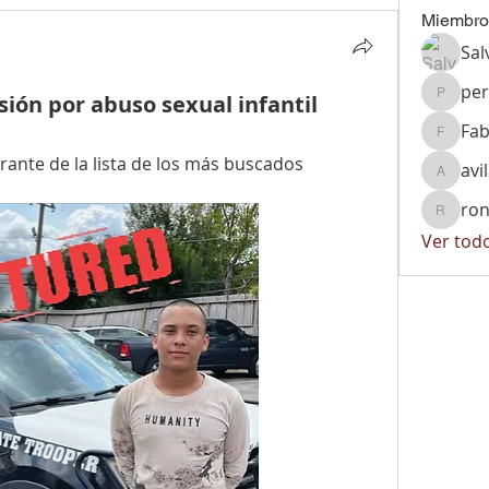
Miembro
Sal
per
sión por abuso sexual infantil
peralta
Fab
Fabiola
rante de la lista de los más buscados
avi
avila.vi
ron
ronnyrg
Ver tod