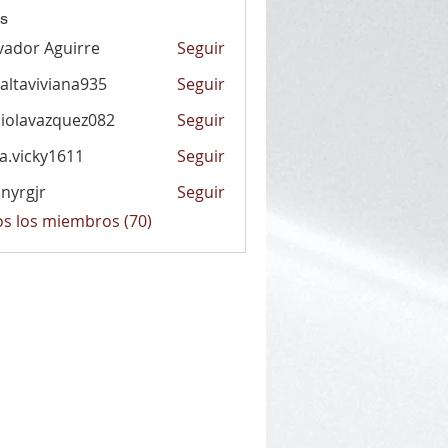
s
vador Aguirre
Seguir
altaviviana935
Seguir
viviana935
iolavazquez082
Seguir
vazquez082
la.vicky1611
Seguir
cky1611
nyrgjr
Seguir
jr
os los miembros (70)