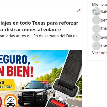
Miembro
Sal
per
lajes en todo Texas para reforzar
peralta
Fab
ar distracciones al volante
Fabiola
ar vidas antes del fin de semana del Día de 
avi
avila.vi
ron
ronnyrg
Ver tod