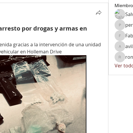
Miembro
Sal
per
 arresto por drogas y armas en
peralta
Fab
Fabiola
nida gracias a la intervención de una unidad 
avi
avila.vi
vehicular en Holleman Drive
ron
ronnyrg
Ver tod