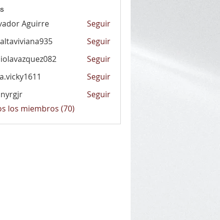
s
vador Aguirre
Seguir
altaviviana935
Seguir
viviana935
iolavazquez082
Seguir
vazquez082
la.vicky1611
Seguir
cky1611
nyrgjr
Seguir
jr
os los miembros (70)