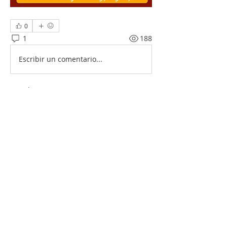
0
1
188
Escribir un comentario...
Lo más nuevo
franciscogarcia02192
20 ene
Me gusta el contenido 
Me gusta
Reaccionar
Acerca de
¡Te damos la bienvenida! Echa un
vistazo y únete a las conve
...
Leer más