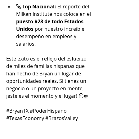
🚀 
Top Nacional:
 El reporte del 
Milken Institute nos coloca en el 
puesto #28 de todo Estados 
Unidos
 por nuestro increíble 
desempeño en empleos y 
salarios.
Este éxito es el reflejo del esfuerzo 
de miles de familias hispanas que 
han hecho de Bryan un lugar de 
oportunidades reales. Si tienes un 
negocio o un proyecto en mente, 
¡este es el momento y el lugar! 🤠🙌
#BryanTX #PoderHispano 
#TexasEconomy #BrazosValley 
#EmprendedoresLatinos 
#ComunidadHispana 