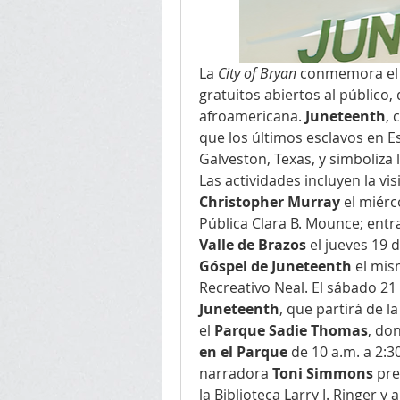
La 
City of Bryan
 conmemora el
gratuitos abiertos al público, 
afroamericana. 
Juneteenth
, 
que los últimos esclavos en E
Galveston, Texas, y simboliza l
Las actividades incluyen la vi
Christopher Murray
 el miérc
Pública Clara B. Mounce; entra
Valle de Brazos
 el jueves 19 d
Góspel de Juneteenth
 el mis
Recreativo Neal. El sábado 21 
Juneteenth
, que partirá de l
el 
Parque Sadie Thomas
, do
en el Parque
 de 10 a.m. a 2:3
narradora 
Toni Simmons
 pre
la Biblioteca Larry J. Ringer y 