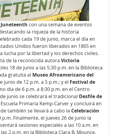
 
Juneteenth
 con una semana de eventos 
destacando la riqueza de la historia 
celebrado cada 19 de junio, marca el día en 
stados Unidos fueron liberados en 1865 en 
a lucha por la libertad y los derechos civiles. 
sita de la reconocida autora 
Victoria 
oles 18 de junio a las 5:30 p.m. en la Biblioteca 
da gratuita al 
Museo Afroamericano del 
e junio de 12 p.m. a 5 p.m.; y el 
Festival de 
mo día de 6 p.m. a 8:30 p.m. en el Centro 
de junio se celebrará el tradicional 
Desfile de 
a Escuela Primaria Kemp-Carver y concluirá en 
nde también se llevará a cabo la 
Celebración 
0 p.m. Finalmente, el jueves 26 de junio la 
sentará sesiones especiales a las 10 a.m. en 
a las 2 p.m. en la Biblioteca Clara B. Mounce. 