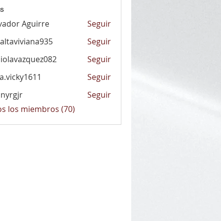
s
vador Aguirre
Seguir
altaviviana935
Seguir
viviana935
iolavazquez082
Seguir
vazquez082
la.vicky1611
Seguir
cky1611
nyrgjr
Seguir
jr
os los miembros (70)