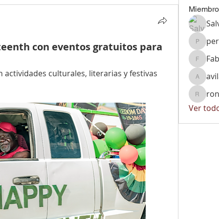
Miembro
Sal
per
teenth con eventos gratuitos para
peralta
Fab
Fabiola
 actividades culturales, literarias y festivas 
avi
avila.vi
ron
ronnyrg
Ver tod