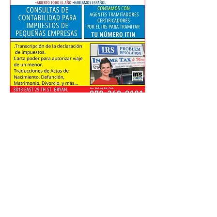
0
0
47
Write a comment...
Acerca de
¡Te damos la bienvenida! Echa un
vistazo y únete a las conve
...