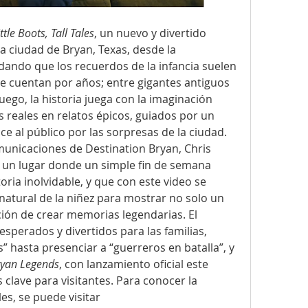
ittle Boots, Tall Tales
, un nuevo y divertido 
 ciudad de Bryan, Texas, desde la 
dando que los recuerdos de la infancia suelen 
e cuentan por años; entre gigantes antiguos 
ego, la historia juega con la imaginación 
 reales en relatos épicos, guiados por un 
al público por las sorpresas de la ciudad. 
municaciones de Destination Bryan, Chris 
 un lugar donde un simple fin de semana 
ria inolvidable, y que con este video se 
atural de la niñez para mostrar no solo un 
ción de crear memorias legendarias. El 
sperados y divertidos para las familias, 
 hasta presenciar a “guerreros en batalla”, y 
yan Legends
, con lanzamiento oficial este 
clave para visitantes. Para conocer la 
historia completa y más detalles, se puede visitar 