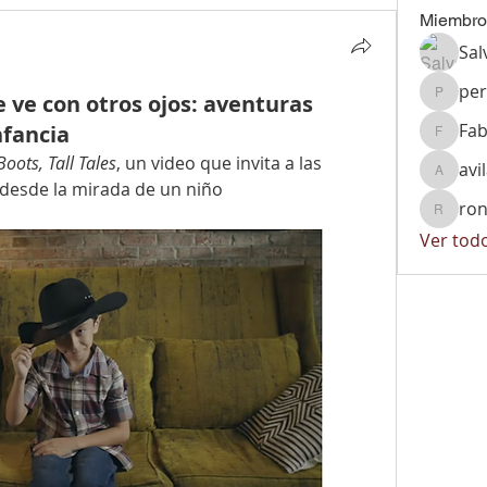
Miembro
Sal
per
e ve con otros ojos: aventuras
peralta
Fab
nfancia
Fabiola
 Boots, Tall Tales
, un video que invita a las 
avi
avila.vi
d desde la mirada de un niño
ron
ronnyrg
Ver tod