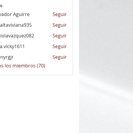
s
vador Aguirre
Seguir
altaviviana935
Seguir
viviana935
iolavazquez082
Seguir
vazquez082
la.vicky1611
Seguir
cky1611
nyrgjr
Seguir
jr
os los miembros (70)