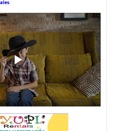
ales
.