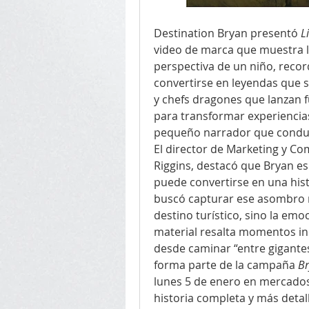
Destination Bryan presentó 
L
video de marca que muestra la
perspectiva de un niño, recor
convertirse en leyendas que s
y chefs dragones que lanzan fu
para transformar experiencias
pequeño narrador que conduce 
El director de Marketing y Co
Riggins, destacó que Bryan es
puede convertirse en una histo
buscó capturar ese asombro n
destino turístico, sino la emo
material resalta momentos ine
desde caminar “entre gigantes”
forma parte de la campaña 
Br
lunes 5 de enero en mercados 