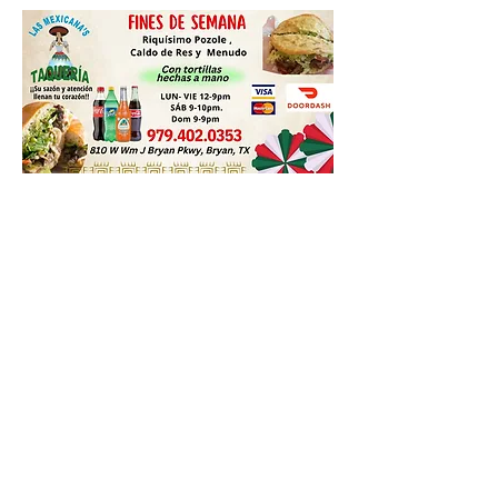
0
0
44
Write a comment...
Acerca de
¡Te damos la bienvenida! Echa un
vistazo y únete a las conve
...
Leer más