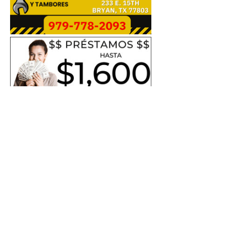
0
0
51