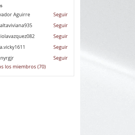
s
vador Aguirre
Seguir
altaviviana935
Seguir
viviana935
iolavazquez082
Seguir
vazquez082
la.vicky1611
Seguir
cky1611
nyrgjr
Seguir
jr
os los miembros (70)