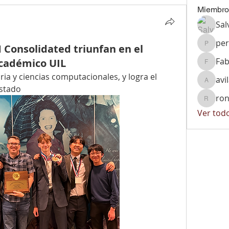
Miembro
Sal
per
 Consolidated triunfan en el
peralta
Fab
cadémico UIL
Fabiola
ia y ciencias computacionales, y logra el 
avi
avila.vi
estado
ron
ronnyrg
Ver tod