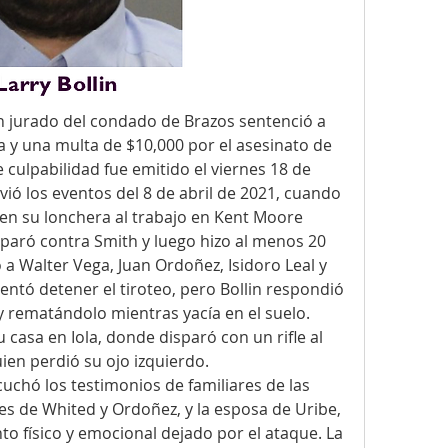
un jurado del condado de Brazos sentenció a 
a y una multa de $10,000 por el asesinato de 
 culpabilidad fue emitido el viernes 18 de 
vió los eventos del 8 de abril de 2021, cuando 
a en su lonchera al trabajo en Kent Moore 
sparó contra Smith y luego hizo al menos 20 
 a Walter Vega, Juan Ordoñez, Isidoro Leal y 
ntó detener el tiroteo, pero Bollin respondió 
rematándolo mientras yacía en el suelo. 
casa en Iola, donde disparó con un rifle al 
ien perdió su ojo izquierdo.
cuchó los testimonios de familiares de las 
es de Whited y Ordoñez, y la esposa de Uribe, 
to físico y emocional dejado por el ataque. La 