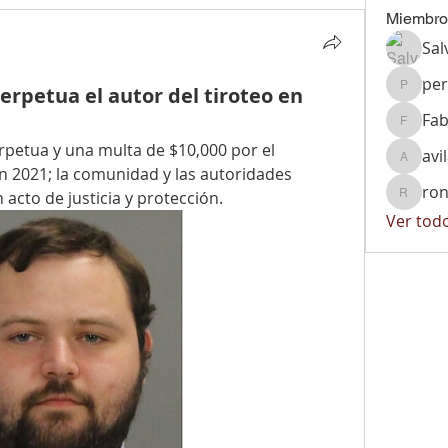
Miembro
Sal
per
rpetua el autor del tiroteo en
peralta
Fab
Fabiola
rpetua y una multa de $10,000 por el 
avi
avila.vi
 2021; la comunidad y las autoridades 
ron
acto de justicia y protección.
ronnyrg
Ver tod