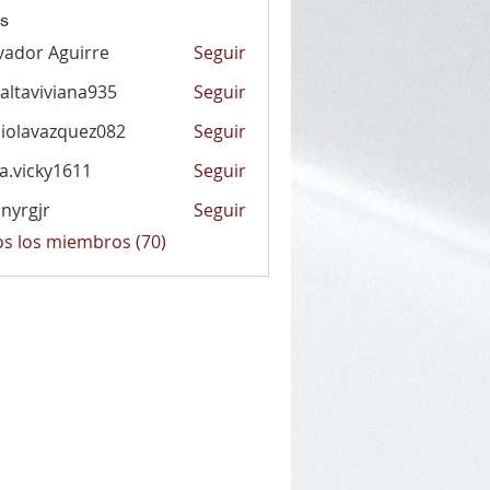
s
vador Aguirre
Seguir
altaviviana935
Seguir
viviana935
iolavazquez082
Seguir
vazquez082
la.vicky1611
Seguir
cky1611
nyrgjr
Seguir
jr
os los miembros (70)