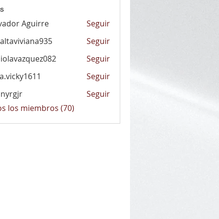
s
vador Aguirre
Seguir
altaviviana935
Seguir
viviana935
iolavazquez082
Seguir
vazquez082
la.vicky1611
Seguir
cky1611
nyrgjr
Seguir
jr
os los miembros (70)