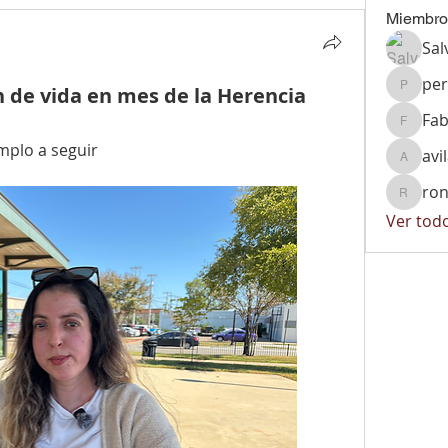
Miembro
Sal
per
n de vida en mes de la Herencia
peralta
Fab
Fabiola
mplo a seguir
avi
avila.vi
ron
ronnyrg
Ver tod