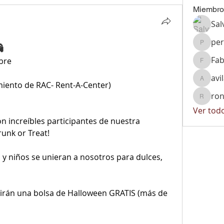
Miembro
Sal
per

peralta
Fab
bre
Fabiola
avi
avila.vi
miento de RAC- Rent-A-Center)
ron
ronnyrg
Ver tod
n increíbles participantes de nuestra 
unk or Treat!
 y niños se unieran a nosotros para dulces, 
birán una bolsa de Halloween GRATIS (más de 