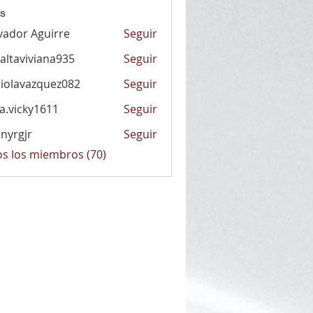
s
vador Aguirre
Seguir
altaviviana935
Seguir
viviana935
iolavazquez082
Seguir
vazquez082
la.vicky1611
Seguir
cky1611
nyrgjr
Seguir
jr
os los miembros (70)