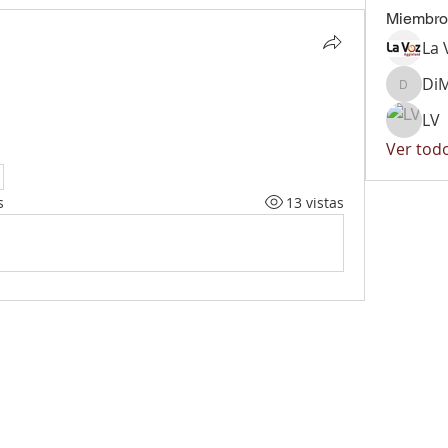
Miembro
La 
DiM
DiMarke
LV
Ver tod
s
13 vistas