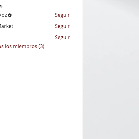
s
Voz
Seguir
arket
Seguir
t
Seguir
os los miembros (3)