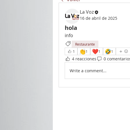
La Voz
16 de abril de 2025
hola
info
Restaurante
👏
❤️
🤣
1
1
1
1
4 reacciones
0 comentario
Write a comment...