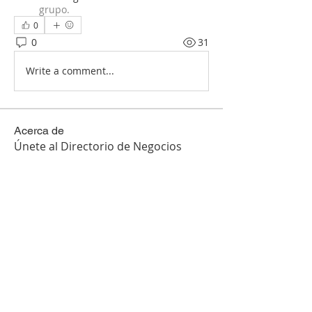
grupo.
0
0
31
Write a comment...
Acerca de
Únete al Directorio de Negocios
Locales Haz crecer tu negoci
...
Leer más
Miembros
DiMarket
Seguir
DiMarket
La Voz
Seguir
Ver todos los miembros (2)