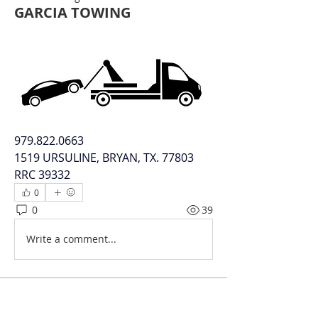
GARCIA TOWING
979.822.0663
1519 URSULINE, BRYAN, TX. 77803  
RRC 39332
0
0
39
Write a comment...
Acerca de
Únete al Directorio de Negocios