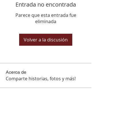
Entrada no encontrada
Parece que esta entrada fue
eliminada
Volver a la discusión
Acerca de
Comparte historias, fotos y más!
Miembros
Hugo perez
Seguir
manish choudhary
Seguir
Ben Conner
Seguir