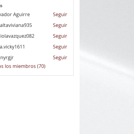
s
vador Aguirre
Seguir
altaviviana935
Seguir
viviana935
iolavazquez082
Seguir
vazquez082
la.vicky1611
Seguir
cky1611
nyrgjr
Seguir
jr
os los miembros (70)