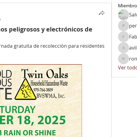
Miembro
Sal
5
per
os peligrosos y electrónicos de
peralta
Fab
Fabiola
rnada gratuita de recolección para residentes 
avi
avila.vi
ron
ronnyrg
Ver tod