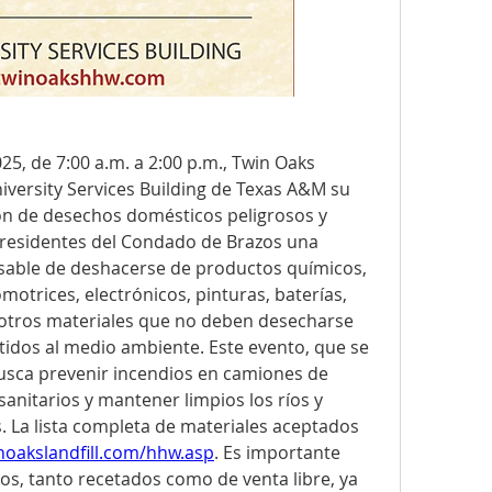
5, de 7:00 a.m. a 2:00 p.m., Twin Oaks 
niversity Services Building de Texas A&M su 
ón de desechos domésticos peligrosos y 
 residentes del Condado de Brazos una 
able de deshacerse de productos químicos, 
motrices, electrónicos, pinturas, baterías, 
y otros materiales que no deben desecharse 
tidos al medio ambiente. Este evento, que se 
busca prevenir incendios en camiones de 
sanitarios y mantener limpios los ríos y 
. La lista completa de materiales aceptados 
inoakslandfill.com/hhw.asp
. Es importante 
s, tanto recetados como de venta libre, ya 