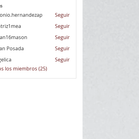
s
onio.hernandezap
Seguir
.hernandezap
triz1mea
Seguir
1mea
han16mason
Seguir
6mason
an Posada
Seguir
elica
Seguir
a
os los miembros (25)