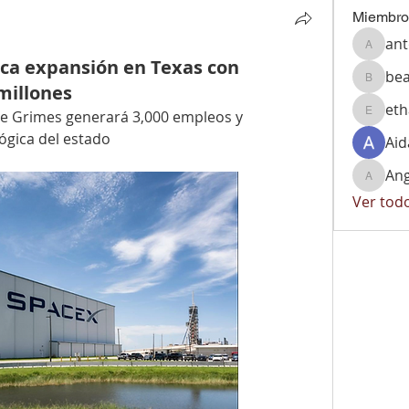
Miembro
ant
antonio
ica expansión en Texas con
bea
beatriz
 millones
et
e Grimes generará 3,000 empleos y 
ethan1
lógica del estado
Aid
Ang
Angelic
Ver tod