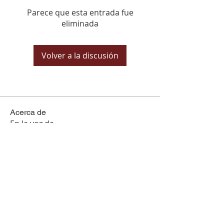
Parece que esta entrada fue
eliminada
Volver a la discusión
Acerca de
En la voz de...
Miembros
Ver todos los miembros (25)