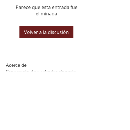
Parece que esta entrada fue
eliminada
Volver a la discusión
Acerca de
Crea posts de cualquier deporte
Miembros
Ver todos los miembros (6)