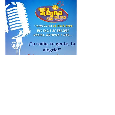
0
0
31
Skriv en kommentar...