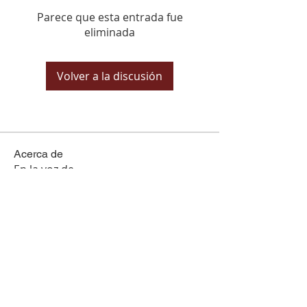
Parece que esta entrada fue
eliminada
Volver a la discusión
Acerca de
En la voz de...
Miembros
Ver todos los miembros (25)